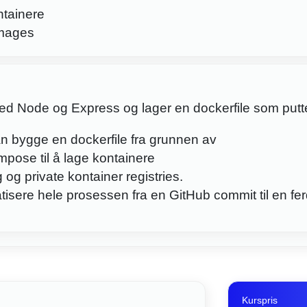
ontainere
images
med Node og Express og lager en dockerfile som putt
an bygge en dockerfile fra grunnen av
pose til å lage kontainere
g og private kontainer registries.
isere hele prosessen fra en GitHub commit til en fer
Kurspris