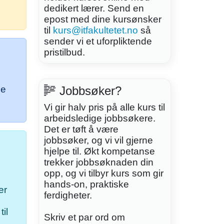
dedikert lærer. Send en
epost med dine kursønsker
til
kurs@itfakultetet.no
så
sender vi et uforpliktende
pristilbud.
ne
Jobbsøker?
Vi gir halv pris på alle kurs til
arbeidsledige jobbsøkere.
Det er tøft å være
jobbsøker, og vi vil gjerne
hjelpe til. Økt kompetanse
trekker jobbsøknaden din
opp, og vi tilbyr kurs som gir
hands-on, praktiske
er
ferdigheter.
il
Skriv et par ord om