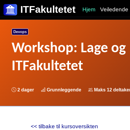
ITFakultetet
Hjem
Veiledende 
Devops
Workshop: Lage og 
ITFakultetet
2 dager
Grunnleggende
Maks 12 deltake
<< tilbake til kursoversikten