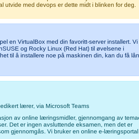
l utvide med devops er dette midt i blinken for deg.
l en VirtualBox med din favoritt-server installert. Vi
nSUSE og Rocky Linux (Red Hat) til øvelsene i
t til å installere noe på maskinen din, kan du få lå
edikert lærer, via Microsoft Teams
jon av online læringsmidler, gjennomgang av tema
lser. Det er ingen avsluttende eksamen, men det er
om gjennomgås. Vi bruker en online e-læringsportal t