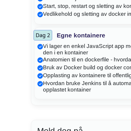
Start, stop, restart og sletting av k
Vedlikehold og sletting av docker 
Dag 2
Egne kontainere
Vi lager en enkel JavaScript app 
den i en kontainer
Anatomien til en dockerfile - hvord
Bruk av Docker build og docker com
Opplasting av kontainere til offentli
Hvordan bruke Jenkins til å automat
opplastet kontainer
Meld deg på