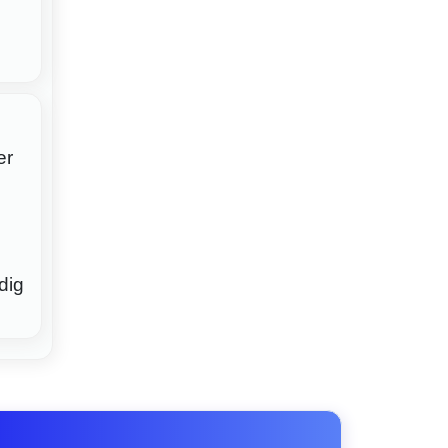
er
dig