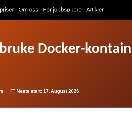
priser
Om oss
For jobbsøkere
Artikler
bruke Docker-kontaine
re
Neste start: 17. August 2026