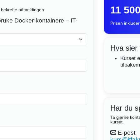
11 500
 å bekrefte påmeldingen
bruke Docker-kontainere – IT-
Prisen inkluder
Hva sier 
Kurset e
tilbakem
Har du s
Ta gjerne kont
kurset.
E-post
kurs@itfaku