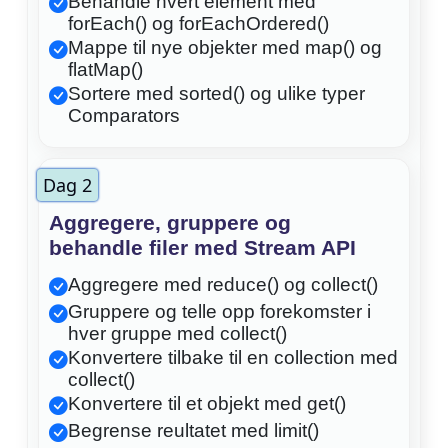
Behandle hvert element med
forEach() og forEachOrdered()
Mappe til nye objekter med map() og
flatMap()
Sortere med sorted() og ulike typer
Comparators
Dag 2
Aggregere, gruppere og
behandle filer med Stream API
Aggregere med reduce() og collect()
Gruppere og telle opp forekomster i
hver gruppe med collect()
Konvertere tilbake til en collection med
collect()
Konvertere til et objekt med get()
Begrense reultatet med limit()